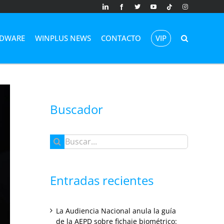
LinkedIn
Facebook
X
YouTube
Tiktok
Instagram
DWARE
WINPLUS NEWS
CONTACTO
VIP
Buscador
Buscar:
Entradas recientes
La Audiencia Nacional anula la guía
de la AEPD sobre fichaje biométrico: