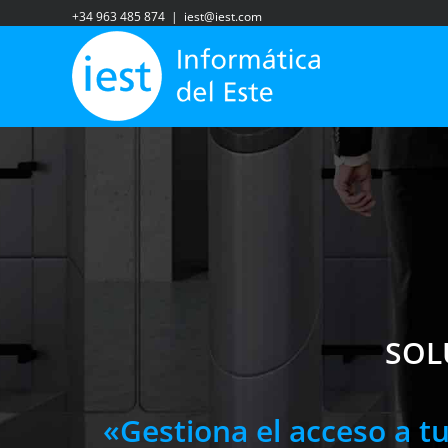
Saltar
+34 963 485 874
|
iest@iest.com
al
contenido
SOL
«Gestiona el acceso a t