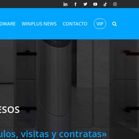
LinkedIn
Facebook
X
YouTube
Tiktok
Instagram
DWARE
WINPLUS NEWS
CONTACTO
VIP
ESOS
os, visitas y contratas»