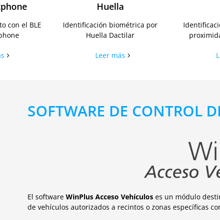
tphone
Huella
to con el BLE
Identificación biométrica por
Identificac
tphone
Huella Dactilar
proximida
ás
Leer más
L
SOFTWARE DE CONTROL DE
El software
Win
Plus
Acceso Vehículos
es un módulo destina
de vehículos autorizados a recintos o zonas específicas c